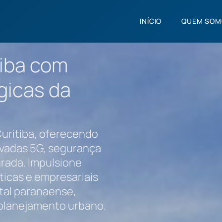
INÍCIO
QUEM SOM
iba com
gicas da
uritiba, oferecendo
ivadas 5G, segurança
rada. Impulsione
sticas e empresariais
tal paranaense,
 planejamento urbano.