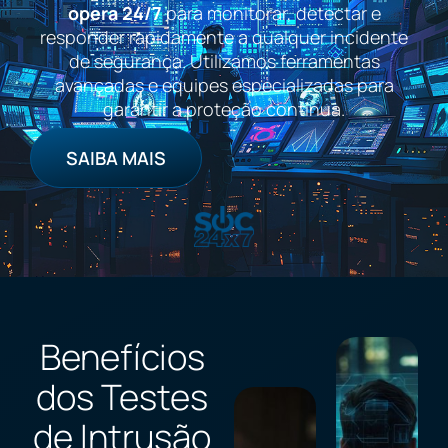
opera 24/7
para monitorar, detectar e
responder rapidamente a qualquer incidente
de segurança. Utilizamos ferramentas
avançadas e equipes especializadas para
garantir a proteção contínua.
SAIBA MAIS
Benefícios
dos Testes
de Intrusão