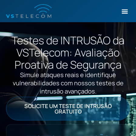
Ir
Me
para
o
conteúdo
Testes de INTRUSÃO da
VSTelecom: Avaliação
Proativa de Segurança
Simule ataques reais e identifique
vulnerabilidades com nossos testes de
intrusão avançados.
SOLICITE UM TESTE DE INTRUSÃO
GRATUITO